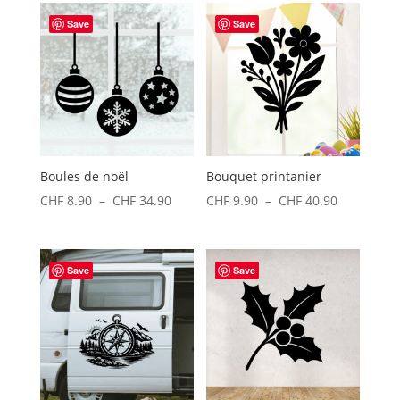
CHF 9.90
CHF 11.9
Save
Save
à
à
CHF 36.90
CHF 53.9
Boules de noël
Bouquet printanier
Plage
Plage
CHF
8.90
–
CHF
34.90
CHF
9.90
–
CHF
40.90
de
de
prix :
prix :
CHF 8.90
CHF 9.90
Save
Save
à
à
CHF 34.90
CHF 40.90