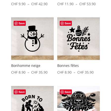
Plage
Plage
CHF
9.90
–
CHF
42.90
CHF
11.90
–
CHF
53.90
de
de
prix :
prix :
CHF 9.90
CHF 11.9
Save
Save
à
à
CHF 42.90
CHF 53.9
Bonhomme neige
Bonnes fêtes
Plage
Plage
CHF
8.90
–
CHF
35.90
CHF
8.90
–
CHF
35.90
de
de
prix :
prix :
CHF 8.90
CHF 8.90
Save
Save
à
à
CHF 35.90
CHF 35.90