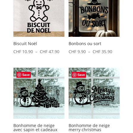
Biscuit Noël
Bonbons ou sort
Plage
Plage
CHF
10.90
–
CHF
47.90
CHF
9.90
–
CHF
35.90
de
de
prix :
prix :
CHF 10.90
CHF 9.90
Save
Save
à
à
CHF 47.90
CHF 35.90
Bonhomme de neige
Bonhomme de neige
avec sapin et cadeaux
merry christmas