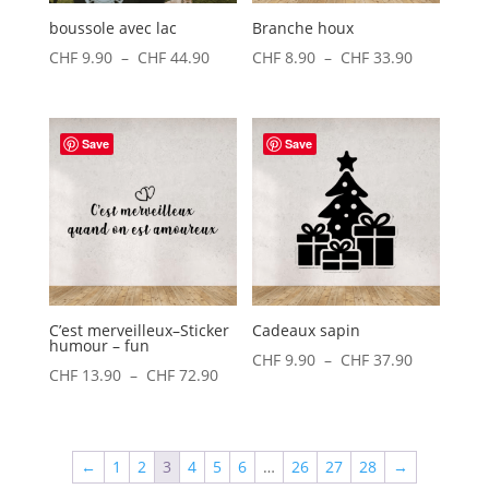
boussole avec lac
Branche houx
Plage
Plage
CHF
9.90
–
CHF
44.90
CHF
8.90
–
CHF
33.90
de
de
prix :
prix :
CHF 9.90
CHF 8.90
Save
Save
à
à
CHF 44.90
CHF 33.90
C’est merveilleux–Sticker
Cadeaux sapin
humour – fun
Plage
CHF
9.90
–
CHF
37.90
Plage
CHF
13.90
–
CHF
72.90
de
de
prix :
prix :
CHF 9.90
CHF 13.90
←
1
2
3
4
5
6
…
26
27
28
→
à
à