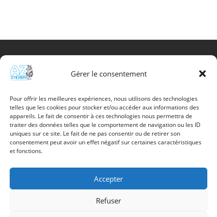
CHF 37.90
CHF 72.90
Gérer le consentement
Info utile
Promotions
Pour offrir les meilleures expériences, nous utilisons des technologies
telles que les cookies pour stocker et/ou accéder aux informations des
Nouveaux produits
appareils. Le fait de consentir à ces technologies nous permettra de
Meilleures Ventes
traiter des données telles que le comportement de navigation ou les ID
Contactez-nous
uniques sur ce site. Le fait de ne pas consentir ou de retirer son
Politique de confidentialité
consentement peut avoir un effet négatif sur certaines caractéristiques
et fonctions.
Mon compte
Accepter
Refuser
Az Stickers –
Batterie du camping 817 –
1907 Saxon