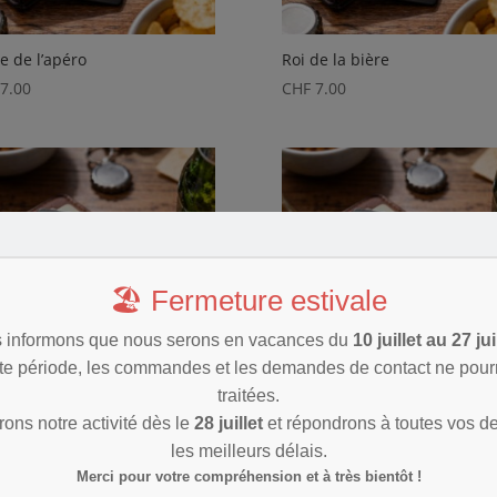
e de l’apéro
Roi de la bière
7.00
CHF
7.00
🏖️ Fermeture estivale
 informons que nous serons en vacances du
10 juillet au 27 jui
te période, les commandes et les demandes de contact ne pourr
traitées.
r maman de l’apéro
Super papa de l’apéro
ons notre activité dès le
28 juillet
et répondrons à toutes vos 
7.00
CHF
7.00
les meilleurs délais.
Merci pour votre compréhension et à très bientôt !