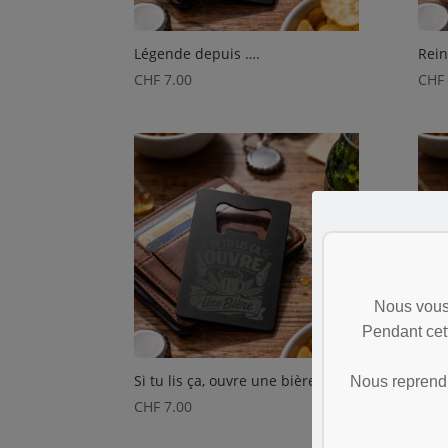
Légende depuis ….
Rein
CHF
7.00
CHF
Nous vous
Pendant cet
Si tu lis ça, ouvre une bière
Supe
Nous reprendr
CHF
7.00
CHF