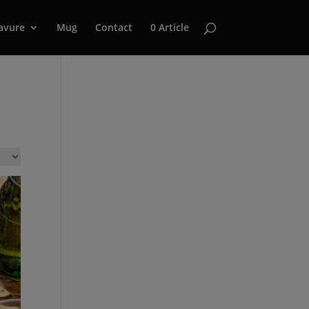
avure
Mug
Contact
0 Article