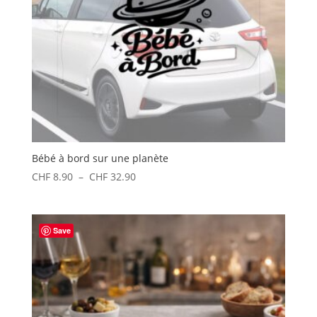
Bébé à bord sur une planète
Plage
CHF
8.90
–
CHF
32.90
de
prix :
CHF 8.90
Save
à
CHF 32.90