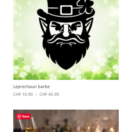
Leprechaun barbe
Plage
CHF
10.90
–
CHF
45.90
de
prix :
CHF 10.90
Save
à
CHF 45.90