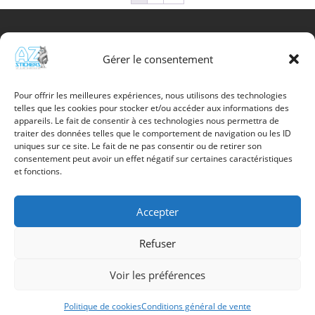
Gérer le consentement
Info utile
Promotions
Pour offrir les meilleures expériences, nous utilisons des technologies
telles que les cookies pour stocker et/ou accéder aux informations des
Nouveaux produits
appareils. Le fait de consentir à ces technologies nous permettra de
Meilleures Ventes
traiter des données telles que le comportement de navigation ou les ID
Contactez-nous
uniques sur ce site. Le fait de ne pas consentir ou de retirer son
Politique de confidentialité
consentement peut avoir un effet négatif sur certaines caractéristiques
et fonctions.
Mon compte
Accepter
Refuser
Az Stickers –
Batterie du camping 817 –
1907 Saxon
079 337 91 98 –
contact@az-stickers.ch
Voir les préférences
Politique de cookies
Conditions général de vente