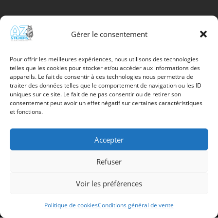
CHF 38.90
Gérer le consentement
Info utile
Promotions
Pour offrir les meilleures expériences, nous utilisons des technologies
telles que les cookies pour stocker et/ou accéder aux informations des
Nouveaux produits
appareils. Le fait de consentir à ces technologies nous permettra de
Meilleures Ventes
traiter des données telles que le comportement de navigation ou les ID
Contactez-nous
uniques sur ce site. Le fait de ne pas consentir ou de retirer son
Politique de confidentialité
consentement peut avoir un effet négatif sur certaines caractéristiques
et fonctions.
Mon compte
Accepter
Refuser
Az Stickers –
Batterie du camping 817 –
1907 Saxon
079 337 91 98 –
contact@az-stickers.ch
Voir les préférences
Politique de cookies
Conditions général de vente