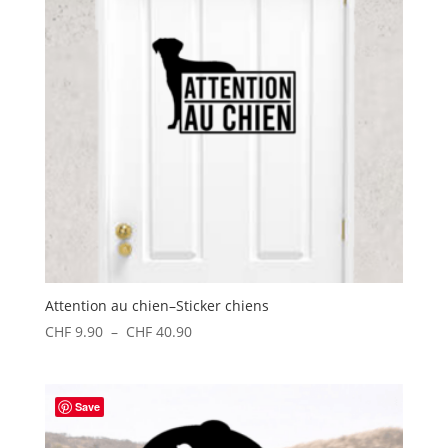
Attention au chien–Sticker chiens
Plage
CHF
9.90
–
CHF
40.90
de
prix :
CHF 9.90
Save
à
CHF 40.90