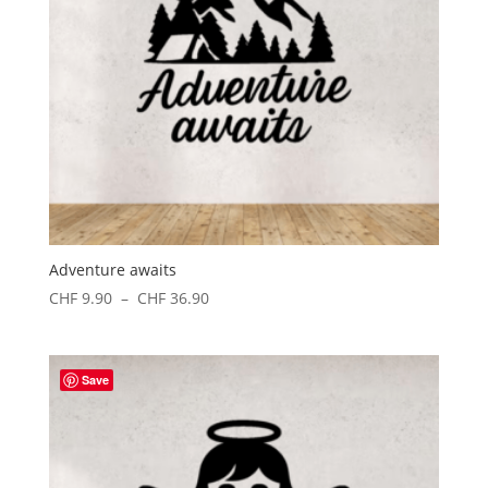
Adventure awaits
Plage
CHF
9.90
–
CHF
36.90
de
prix :
CHF 9.90
Save
à
CHF 36.90