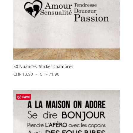
50 Nuances–Sticker chambres
Plage
CHF
13.90
–
CHF
71.90
de
prix :
CHF 13.90
Save
à
CHF 71.90