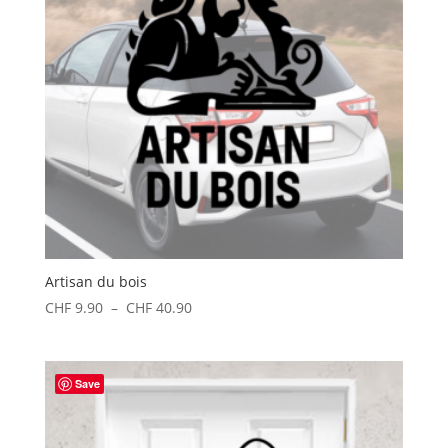
Artisan du bois
Plage
CHF
9.90
–
CHF
40.90
de
prix :
CHF 9.90
Save
à
CHF 40.90