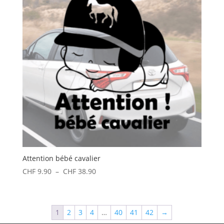
Attention bébé cavalier
Plage
CHF
9.90
–
CHF
38.90
de
prix :
CHF 9.90
1
2
3
4
…
40
41
42
→
à