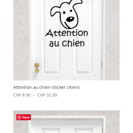
Attention au chien–Sticker chiens
Plage
CHF
8.90
–
CHF
32.90
de
prix :
CHF 8.90
Save
à
CHF 32.90