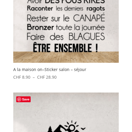
A la maison on–Sticker salon – séjour
Plage
CHF
8.90
–
CHF
28.90
de
prix :
CHF 8.90
Save
à
CHF 28.90