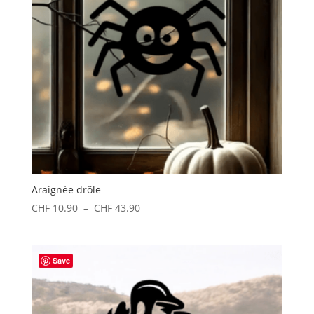
Araignée drôle
Plage
CHF
10.90
–
CHF
43.90
de
prix :
CHF 10.90
Save
à
CHF 43.90