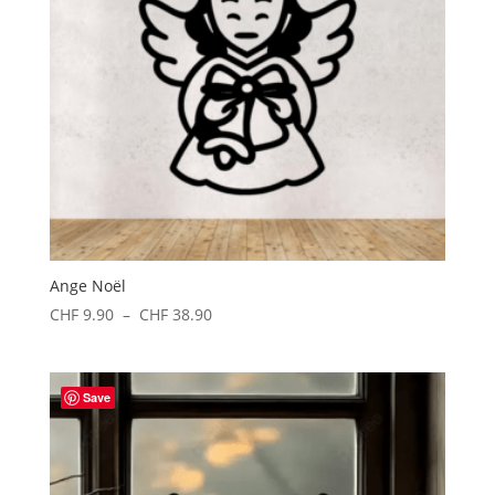
Ange Noël
Plage
CHF
9.90
–
CHF
38.90
de
prix :
CHF 9.90
Save
à
CHF 38.90