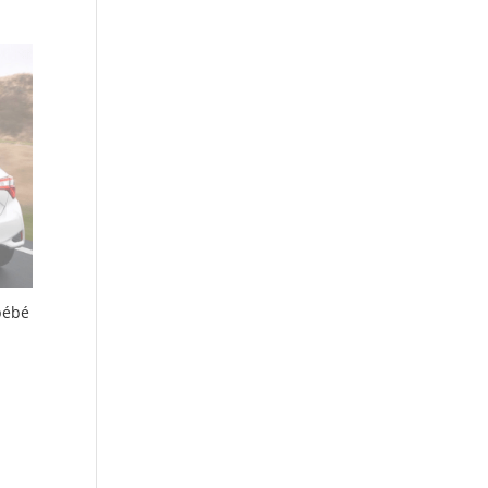
90
.90
bébé
90
.90