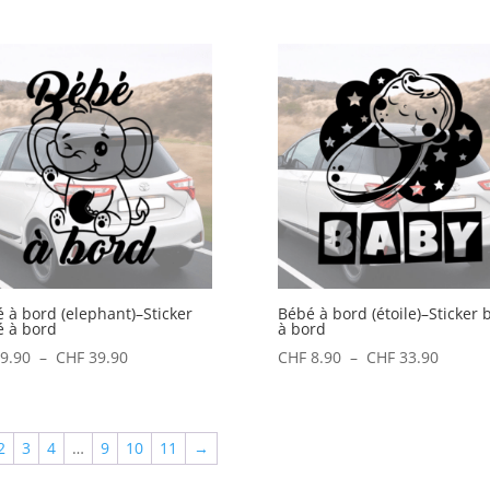
de
de
prix :
prix :
CHF 11.90
CHF 8.
à
à
CHF 53.90
CHF 29
 à bord (elephant)–Sticker
Bébé à bord (étoile)–Sticker 
 à bord
à bord
Plage
Plage
9.90
–
CHF
39.90
CHF
8.90
–
CHF
33.90
de
de
prix :
prix :
CHF 9.90
CHF 8.
2
3
4
…
9
10
11
→
à
à
CHF 39.90
CHF 33