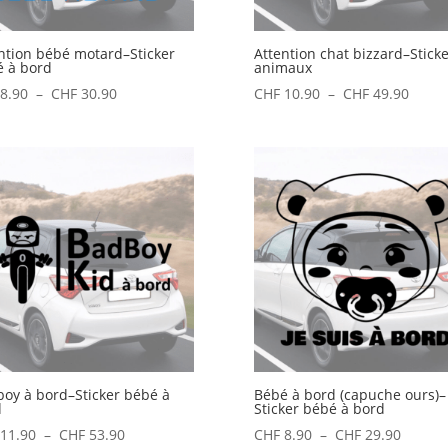
ntion bébé motard–Sticker
Attention chat bizzard–Sticke
 à bord
animaux
Plage
Plage
8.90
–
CHF
30.90
CHF
10.90
–
CHF
49.90
de
de
prix :
prix :
CHF 8.90
CHF 1
à
à
CHF 30.90
CHF 4
oy à bord–Sticker bébé à
Bébé à bord (capuche ours)–
d
Sticker bébé à bord
Plage
Plage
11.90
–
CHF
53.90
CHF
8.90
–
CHF
29.90