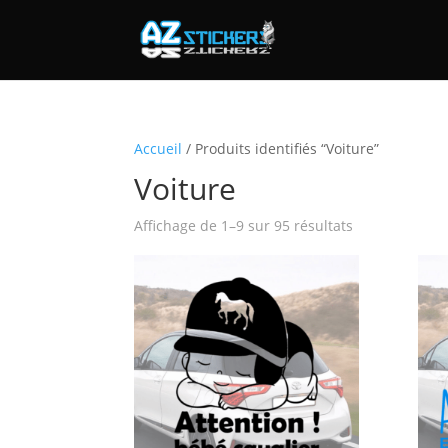
Accueil
/ Produits identifiés “Voiture”
Voiture
Affichage de 1–9 sur 95 résultats