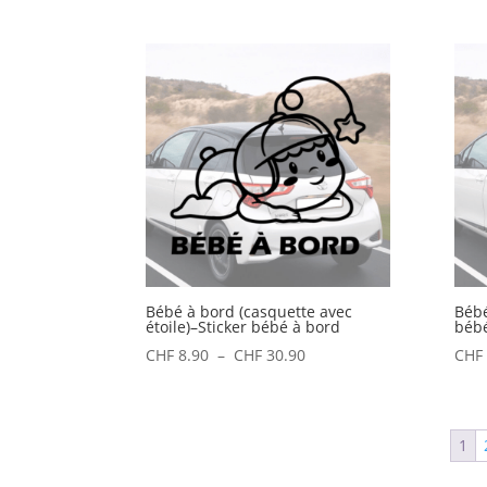
de
prix :
CHF 8.90
à
CHF 33.90
Bébé à bord (casquette avec
Bébé
étoile)–Sticker bébé à bord
bébé
Plage
CHF
8.90
–
CHF
30.90
CHF
de
prix :
CHF 8.90
1
à
CHF 30.90