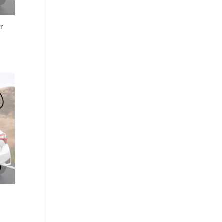
r
0.90
9.90