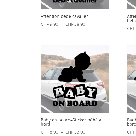
Attention bébé cavalier
Atte
bébé
Plage
CHF
9.90
–
CHF
38.90
CHF
de
prix :
CHF 9.90
à
CHF 38.90
Baby on board–Sticker bébé à
Badb
bord
bor
Plage
CHF
8.90
–
CHF
33.90
CHF