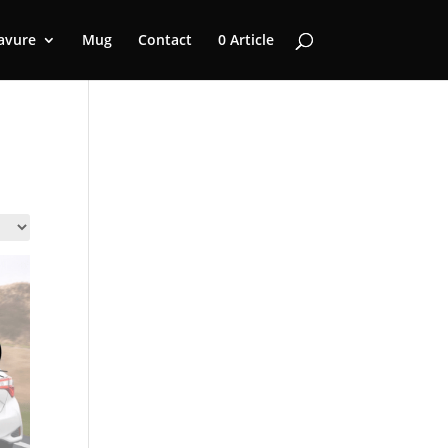
avure
Mug
Contact
0 Article