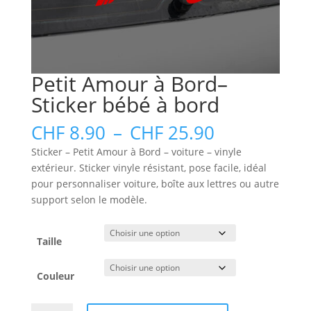
Petit Amour à Bord–
Sticker bébé à bord
Plage
CHF
8.90
–
CHF
25.90
de
Sticker – Petit Amour à Bord – voiture – vinyle
prix :
extérieur. Sticker vinyle résistant, pose facile, idéal
CHF 8.90
pour personnaliser voiture, boîte aux lettres ou autre
à
support selon le modèle.
CHF 25.90
Taille
Couleur
quantité