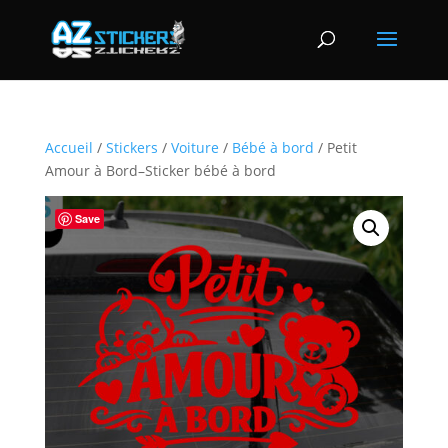
Accueil
/
Stickers
/
Voiture
/
Bébé à bord
/ Petit
Amour à Bord–Sticker bébé à bord
Save