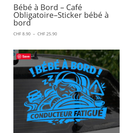
Bébé à Bord – Café
Obligatoire–Sticker bébé à
bord
Plage
CHF
8.90
–
CHF
25.90
de
prix :
CHF 8.90
Save
à
CHF 25.90