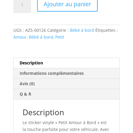
A
Ajouter au panier
de
l
Petit
t
Amour
e
à
r
UGS :
AZS-00126
Catégorie :
Bébé à bord
Étiquettes :
Bord–
n
Amour
,
Bébé à bord
,
Petit
Sticker
a
bébé
t
à
i
bord
v
Description
e
Informations complémentaires
:
Avis (0)
Q & R
Description
Le sticker vinyle « Petit Amour à Bord » est
la touche parfaite pour votre véhicule. Avec