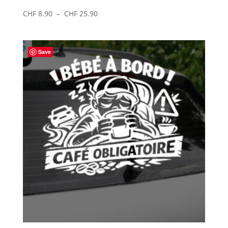
Plage
CHF
8.90
–
CHF
25.90
de
prix :
CHF 8.90
Save
à
CHF 25.90