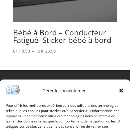
Bébé à Bord – Conducteur
Fatigué–Sticker bébé à bord
Plage
CHF
8.90
–
CHF
25.90
de
prix :
CHF 8.90
à
CHF 25.90
Gérer le consentement
Info utile
Promotions
Pour offrir les meilleures expériences, nous utilisons des technologies
telles que les cookies pour stocker et/ou accéder aux informations des
Nouveaux produits
appareils. Le fait de consentir à ces technologies nous permettra de
Meilleures Ventes
traiter des données telles que le comportement de navigation ou les ID
Contactez-nous
uniques sur ce site. Le fait de ne pas consentir ou de retirer son