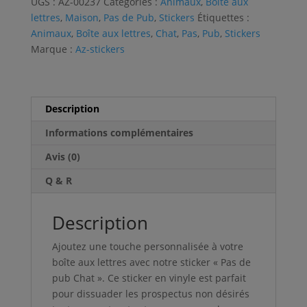
UGS :
AZ-00237
Catégories :
Animaux
,
Boîte aux
Chat
n
lettres
,
Maison
,
Pas de Pub
,
Stickers
Étiquettes :
a
Animaux
,
Boîte aux lettres
,
Chat
,
Pas
,
Pub
,
Stickers
t
Marque :
Az-stickers
i
v
e
:
Description
Informations complémentaires
Avis (0)
Q & R
Description
Ajoutez une touche personnalisée à votre
boîte aux lettres avec notre sticker « Pas de
pub Chat ». Ce sticker en vinyle est parfait
pour dissuader les prospectus non désirés