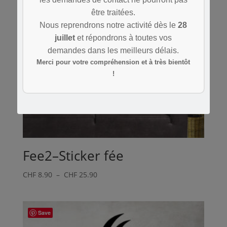
être traitées.
Nous reprendrons notre activité dès le
28
juillet
et répondrons à toutes vos
demandes dans les meilleurs délais.
Merci pour votre compréhension et à très bientôt
!
Fee2–Sticker fée
Plage
CHF
8.90
–
CHF
25.90
de
prix :
CHF 8.90
Save
à