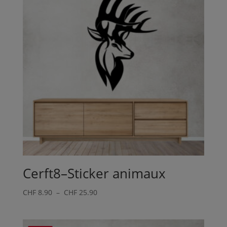
CHF 25.90
Cerft8–Sticker animaux
Plage
CHF
8.90
–
CHF
25.90
de
prix :
CHF 8.90