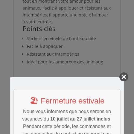
tout en montrant votre amour pour les
animaux. Facile à appliquer et résistant aux
intempéries, il apporte une note d’humour
à votre entrée.
Points clés
Stickers en vinyle de haute qualité
Facile à appliquer
Résistant aux intempéries
Idéal pour les amoureux des animaux
Produits similaires
🏖️ Fermeture estivale
Nous vous informons que nous serons en
Save
vacances du
10 juillet au 27 juillet inclus
.
Pendant cette période, les commandes et
les demandes de contact ne pourront pas