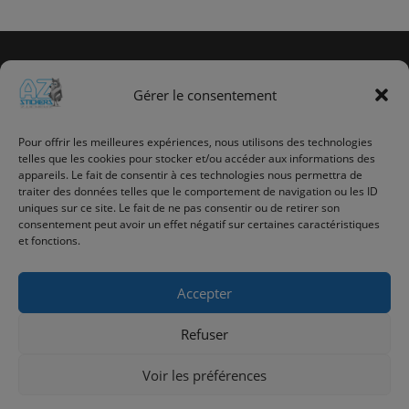
prix :
CHF 8.90
à
CHF 25.90
Gérer le consentement
Info utile
Promotions
Pour offrir les meilleures expériences, nous utilisons des technologies
telles que les cookies pour stocker et/ou accéder aux informations des
Nouveaux produits
appareils. Le fait de consentir à ces technologies nous permettra de
Meilleures Ventes
traiter des données telles que le comportement de navigation ou les ID
Contactez-nous
uniques sur ce site. Le fait de ne pas consentir ou de retirer son
Politique de confidentialité
consentement peut avoir un effet négatif sur certaines caractéristiques
et fonctions.
Mon compte
Accepter
Refuser
Az Stickers –
Batterie du camping 817 –
1907 Saxon
079 337 91 98 –
contact@az-stickers.ch
Voir les préférences