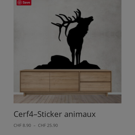
Save
à
CHF 25.90
Cerf4–Sticker animaux
Plage
CHF
8.90
–
CHF
25.90
de