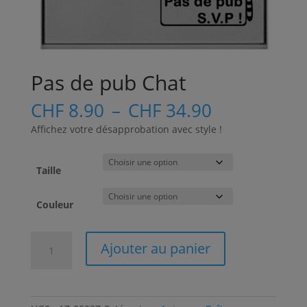
Pas de pub Chat
Plage
CHF
8.90
–
CHF
34.90
de
Affichez votre désapprobation avec style !
prix :
CHF 8.90
à
Taille
CHF 34.90
Couleur
quantité
A
Ajouter au panier
de
l
Pas
t
de
e
pub
r