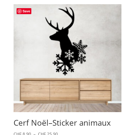
Save
Cerf Noël–Sticker animaux
Plage
CHF
8.90
–
CHF
25.90