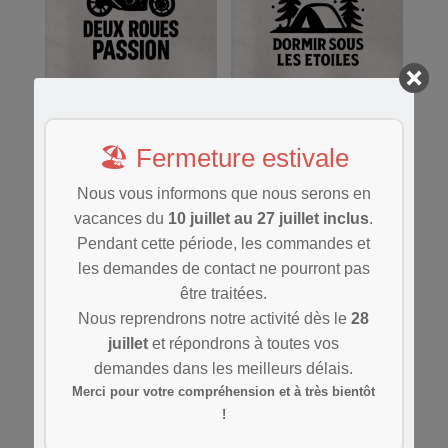
CHF 25.90
Deux roues passion
Dormir sous les étoiles
Plage
Plage
CHF
8.90
–
CHF
32.90
CHF
9.90
–
CHF
35.90
🏖️ Fermeture estivale
de
de
Nous vous informons que nous serons en
prix :
prix :
vacances du
10 juillet au 27 juillet inclus
.
CHF 8.90
CHF 9.90
Save
Save
Pendant cette période, les commandes et
à
à
les demandes de contact ne pourront pas
CHF 32.90
CHF 35.90
être traitées.
Nous reprendrons notre activité dès le
28
juillet
et répondrons à toutes vos
demandes dans les meilleurs délais.
Merci pour votre compréhension et à très bientôt
Électricien en service
Escalade addict
!
Plage
Plage
CHF
9.90
–
CHF
39.90
CHF
10.90
–
CHF
44.90