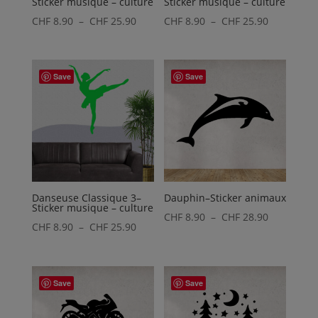
Sticker musique – culture
Sticker musique – culture
Plage
Plage
CHF
8.90
–
CHF
25.90
CHF
8.90
–
CHF
25.90
de
de
prix :
prix :
CHF 8.90
CHF 8.90
Save
Save
à
à
CHF 25.90
CHF 25.90
Danseuse Classique 3–
Dauphin–Sticker animaux
Sticker musique – culture
Plage
CHF
8.90
–
CHF
28.90
Plage
CHF
8.90
–
CHF
25.90
de
de
prix :
prix :
CHF 8.90
CHF 8.90
Save
Save
à
à
CHF 28.90