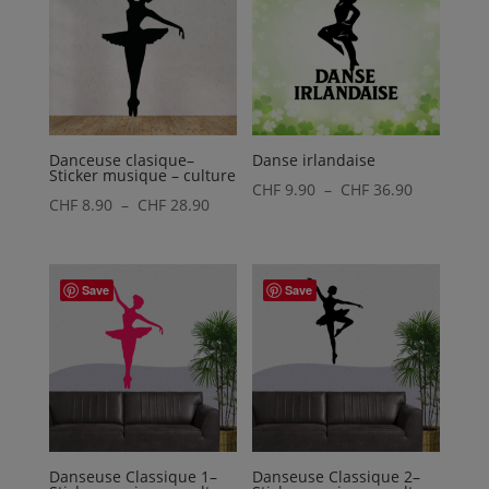
Danceuse clasique–
Danse irlandaise
Sticker musique – culture
Plage
CHF
9.90
–
CHF
36.90
Plage
CHF
8.90
–
CHF
28.90
de
de
prix :
prix :
CHF 9.90
CHF 8.90
Save
Save
à
à
CHF 36.90
CHF 28.90
Danseuse Classique 1–
Danseuse Classique 2–