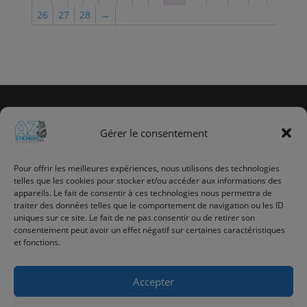
à
à
26
27
28
→
CHF 36.90
CHF 33.90
Gérer le consentement
Info utile
Promotions
Pour offrir les meilleures expériences, nous utilisons des technologies
telles que les cookies pour stocker et/ou accéder aux informations des
Nouveaux produits
appareils. Le fait de consentir à ces technologies nous permettra de
Meilleures Ventes
traiter des données telles que le comportement de navigation ou les ID
Contactez-nous
uniques sur ce site. Le fait de ne pas consentir ou de retirer son
Politique de confidentialité
consentement peut avoir un effet négatif sur certaines caractéristiques
et fonctions.
Mon compte
Accepter