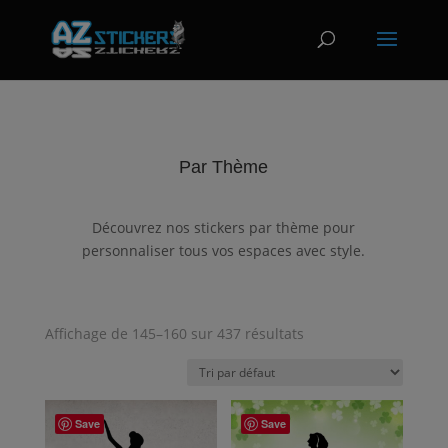
Par Thème
Découvrez nos stickers par thème pour
personnaliser tous vos espaces avec style.
Affichage de 145–160 sur 437 résultats
Save
Save