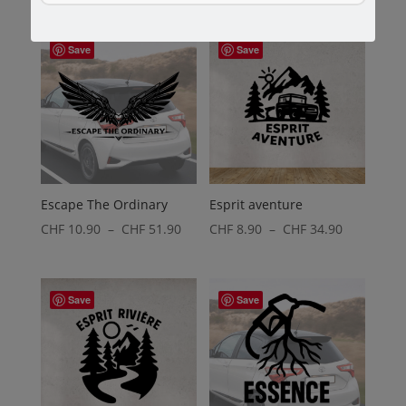
de
de
prix :
prix :
CHF 9.90
CHF 10.9
Save
Save
à
à
CHF 39.90
CHF 44.9
Escape The Ordinary
Esprit aventure
Plage
Plage
CHF
10.90
–
CHF
51.90
CHF
8.90
–
CHF
34.90
de
de
prix :
prix :
CHF 10.90
CHF 8.90
Save
Save
à
à
CHF 51.90
CHF 34.90