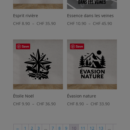
Esprit rivière
Essence dans les veines
Plage
Plage
CHF
8.90
–
CHF
35.90
CHF
10.90
–
CHF
45.90
de
de
prix :
prix :
CHF 8.90
CHF 10.9
Save
Save
à
à
CHF 35.90
CHF 45.9
Étoile Noël
Évasion nature
Plage
Plage
CHF
9.90
–
CHF
36.90
CHF
8.90
–
CHF
33.90
de
de
prix :
prix :
CHF 9.90
CHF 8.90
←
1
2
3
…
7
8
9
10
11
12
13
…