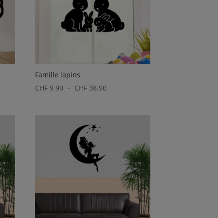
Famille lapins
Plage
CHF
9.90
–
CHF
38.90
de
prix :
90
CHF 9.90
à
90
CHF 38.90