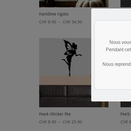
Fantôme rigolo
Fee1–
Plage
CHF
8.90
–
CHF
34.90
CHF
8
de
prix :
Nous vous
CHF 8.90
Pendant cet
à
CHF 34.90
Nous reprendr
Fee4–Sticker fée
Fee5–
Plage
CHF
8.90
–
CHF
25.90
CHF
8
de