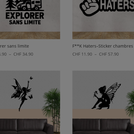
rer sans limite
F**K Haters–Sticker chambres
Plage
Plage
.90
–
CHF
34.90
CHF
11.90
–
CHF
57.90
de
de
prix :
prix :
CHF 8.90
CHF 11.
à
à
CHF 34.90
CHF 57.