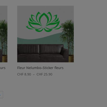
prix :
90
CHF 8.90
à
90
CHF 32.90
eurs
Fleur Nelumbo–Sticker fleurs
Plage
CHF
8.90
–
CHF
25.90
de
prix :
CHF 8.90
→
à
0
CHF 25.90