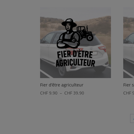
prix :
CHF 8.90
à
CHF 25.90
Fier d’être agriculteur
Fier 
Plage
CHF
9.90
–
CHF
39.90
CHF
9
de
prix :
CHF 9.90
à
CHF 39.90