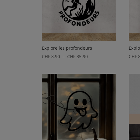
Explore les profondeurs
Explo
Plage
CHF
8.90
–
CHF
35.90
CHF
8
de
prix :
CHF 8.90
à
CHF 35.90