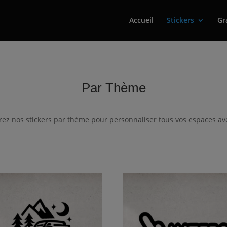
Accueil
Stickers
Gr
Par Thème
ez nos stickers par thème pour personnaliser tous vos espaces ave