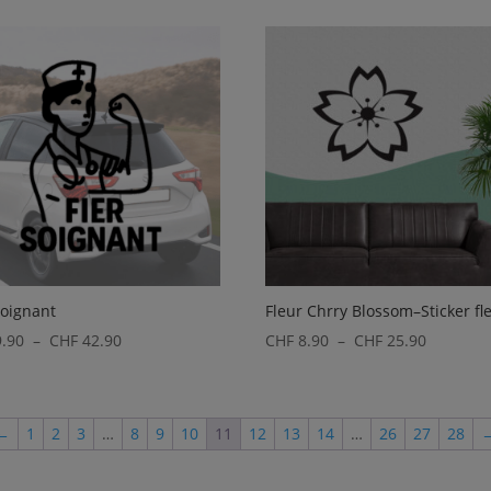
prix :
prix :
CHF 8.90
CHF 10.
à
à
CHF 25.90
CHF 45.
soignant
Fleur Chrry Blossom–Sticker fl
Plage
Plage
.90
–
CHF
42.90
CHF
8.90
–
CHF
25.90
de
de
prix :
prix :
CHF 9.90
CHF 8.90
←
1
2
3
…
8
9
10
11
12
13
14
…
26
27
28
à
à
CHF 42.90
CHF 25.9