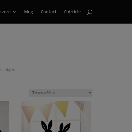
avure
Mug
Contact
0 Article
c style.