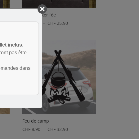
Fee3–Sticker fée
Plage
CHF
8.90
–
CHF
25.90
de
prix :
llet inclus
.
CHF 8.90
ont pas être
à
0
CHF 25.90
demandes dans
Feu de camp
Plage
CHF
8.90
–
CHF
32.90
de