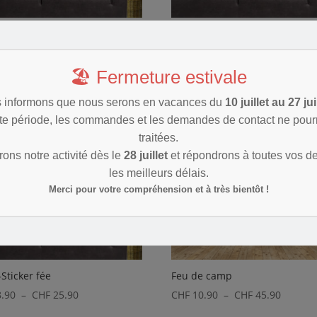
Sticker fée
Fee2–Sticker fée
Plage
Plage
.90
–
CHF
25.90
CHF
8.90
–
CHF
25.90
de
de
🏖️ Fermeture estivale
prix :
prix :
 informons que nous serons en vacances du
10 juillet au 27 jui
CHF 8.90
CHF 8.90
te période, les commandes et les demandes de contact ne pourr
à
à
traitées.
CHF 25.90
CHF 25.9
ons notre activité dès le
28 juillet
et répondrons à toutes vos 
les meilleurs délais.
Merci pour votre compréhension et à très bientôt !
Sticker fée
Feu de camp
Plage
Plage
.90
–
CHF
25.90
CHF
10.90
–
CHF
45.90
de
de